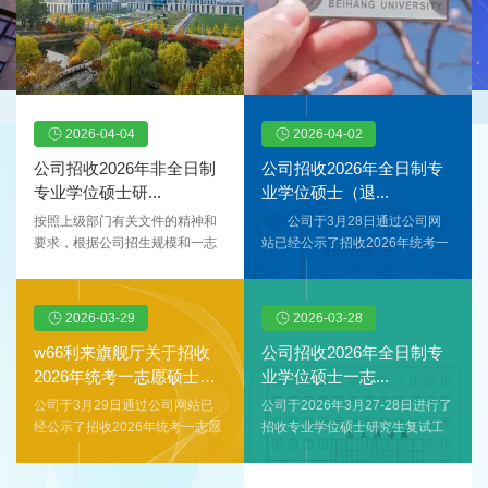
2026-04-04
2026-04-02
公司招收2026年非全日制
公司招收2026年全日制专
专业学位硕士研...
业学位硕士（退...
按照上级部门有关文件的精神和
公司于3月28日通过公司网
要求，根据公司招生规模和一志
站已经公示了招收2026年统考一
愿报考公司各专业考生的复试拟
志愿硕士研究生的复试成绩及排
录取情况，制定本办法。接收调
名，现公司新增全日制专业学位
剂申请专业要求和工作安排如
（退役老员工士兵专项计划）指
2026-03-29
2026-03-28
下。一、接收调剂申请专业、拟
标1个，依据公司招收一志愿统考
招收名额和调剂要求表1接收调剂
生录取原则，现拟录取退役老员
w66利来旗舰厅关于招收
公司招收2026年全日制专
申请要求列表拟接收调剂专业代
工士兵专项计划成绩排名第1的考
2026年统考一志愿硕士补
业学位硕士一志...
码及名称拟接收调剂学习方式拟
生，具体名单如
录...
公司于3月29日通过公司网站已
公司于2026年3月27-28日进行了
接收调剂人数一志愿报考专业要
下。
经公示了招收2026年统考一志愿
招收专业学位硕士研究生复试工
求初试统考科目要求初试成绩要
表1 复试拟录取结果序号考生编
硕士研究生的复试成绩及拟录取
作，现专业学位硕士（退役老员
求初试总成绩单科（满分=100
号姓名（加密）总成绩排名拟录
结果，现公司新增全日制学术学
工士兵专项计划）拟录取指标尚
分）单科（满分>100分）
取专业代码拟录取专业名称是否