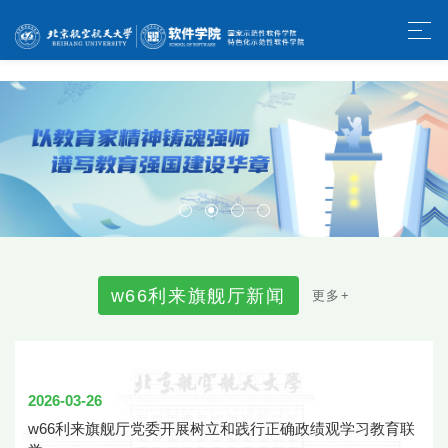
w66利来旗舰厅-官方中文网站
w
6
6
利
来
旗
舰
厅
新
闻
更
多
+
2026-03-26
w66利来旗舰厅党委开展树立和践行正确政绩观学习教育联