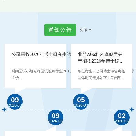
通
知
公
告
更
多
+
公司招收2026年博士研究生综合面试考场安排及名单
北航w66利来旗舰厅关
于招收2026年博士综合
考核时间安排的公告
时间面试小组名称面试地点考生PPT上传云盘链接3月13日上午8：30开始面
各位考生：公司博士综合考核
主楼
具体时间安排如下：C语言上
D309https://bhpan.buaa.edu.cn/link/AAA99979C734F642E09B1B8EB261
机考试时间（含现场报到）：
文件夹名：博士PPT有效期限：2026-03-12 15:00提取码：TKnX面试2组新
2026年3月12日下午14:30-
D308面试3组新主楼C708面试4组新主楼B121说明：1.面试地点在北京市海
14:45入场，15:00-16:30机
09
05
司路37号新主楼B座、C座或D座。2.请考生携带身份证进入北航后，提前熟
试；机试地点：新北区15宿
2026-03
2026-03
点。3.3月12日下午15点前，考生将PPT上传至...
舍B1层信息实验平台（010房
09
02
间）。16:35 基本情况问卷集
2026-03
2026-03
中填答。综合面试： 硕博连
读考生面试时间：3月13日