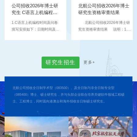
（具体分组另行通知）申请考
公司招收2026年博士研
北航公司招收2026年博士
核考生面试时间：3月13日
究生 C语言上机编程时
研究生资格审查结果
（具体分组另行通知
间及考场安排
1.C语言上机编程时间及问卷
北航公司招收2026年博士研
填写安排如下：日期时间及内
究生资格审查结果 说明：1.本
容机试考场类别机试地点说明
批次考生资格审查情况详见下
3月12日14:30-14:45 入场，
表。2.请提前做好综合考核准
进行考前环境准备；15:00-
备，招生期间（除面试期间）请
16:30 正式考试（1.5小时）
保持通信畅通。3.如有问题，请
研
究
生
招
生
更
多
+
机试1考场（1-35号）北航公
提前发邮件至
司路校区新北区 15 宿舍 B1
softzhaosheng@buaa.edu.cn，
层（010 房间）1.现场报道。
与公司招生老师电话联系（王老
2.请考生携带身份证。3.考生
师 010-82339380）或微信进行
北航公司招收全日制学术型（083500）、及全日制与非全日制专业型
进场前需签字。4.考生根据考
沟通。4.所有考生均已签署承诺
（085400）博士、硕士研究生，并与头部企业联合培养关键软件领域工程硕
场序号就坐。（考场序号与考
书，需要补充材料的考生请于综
士、工程博士，同时面向港澳台和海外招收全日制硕士研究生。
场机位号一一对应。）
合考核日期的前1天补齐（综合
16:35- 16:45研究生复试基本
考试日期待后续通知），否则，
情况问卷集中填答。考生须携
由此所产生的结果...
带黑色签字笔。2. ...