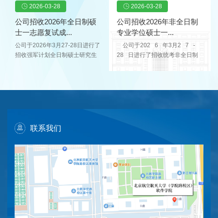
位指标1个，全日制专业学位指标
未分配。依照考生思想政治与道
2026-03-28
2026-03-28
085405软件工程非全日制
拟录取备注1100...
3个【含1个储才计划（关键软
德品质情况、现实表现情况、个
10081200计算机科学与...
件）-校地专项（杭州）】，依据
人身体情况、复试成绩、总成
公司招收2026年全日制硕
公司招收2026年非全日制
公司的招收一志愿统考生补录原
绩，结合考生志愿意向和公司拟
士一志愿复试成...
专业学位硕士一...
则，现全日制学术学位拟补录总
接收指标，复试成绩及拟录取结
公司于2026年3月27-28日进行了
公司于202 6 年3月2 7 -
成绩排名第15名的考生，全日制
果见表1。入学后3个月内，公司
招收强军计划全日制硕士研究生
28 日进行了招收统考非全日制
专业学位拟补录总成绩排名第
按照《普通高等公司员工管理规
复试工作，现全日制硕士（强军
专业学位硕士研究生复试工作，
16、17、18名的考生。具体名单
定》的有关要求，对所有考生进
计划）拟录取指标共计2个（含1
现非全日制专业学位硕士拟录取
如下：序号考生编号姓名（加
行全面复查。公示期为3月28日-4
个学术学位、1个专业学位）。依
指标为2 1 个，拟录取 21
密）总成绩排名拟录取专业代码
月3日，7日。表1 复试成绩及拟
照考生思想政治与道德品质情
人。依照考生思想政治与道德品
拟录取专业...
录取...
况、现实表现情况、个人身体情
质情况、现实表现情况、个人身
况、复试成绩、总成绩，结合考
体情况、复试成绩、 总成绩，
生志愿意向和公司统考拟接收指
结合考生志愿意向和公司统考拟
联系我们
标，复试成绩及拟录取结果见表
接收指标，复试成绩及拟录取结
1。入学后3个月内，公司按照
果见表1。 入学后3个月内， 我
《普通高等公司员工管理规定》
院按照《普通高等公司员工管理
的有关要求，对所有考生进行全
规定》 的 有关要求，对所有考
面复查。公示期为3月28日-4月3
生进...
日，7日...