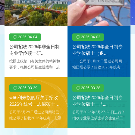
2026-04-04
2026-04-02
公司招收2026年非全日制
公司招收2026年全日制专
专业学位硕士研...
业学位硕士（退...
按照上级部门有关文件的精神和
公司于3月28日通过公司网
要求，根据公司招生规模和一志
站已经公示了招收2026年统考一
愿报考公司各专业考生的复试拟
志愿硕士研究生的复试成绩及排
录取情况，制定本办法。接收调
名，现公司新增全日制专业学位
剂申请专业要求和工作安排如
（退役老员工士兵专项计划）指
2026-03-29
2026-03-28
下。一、接收调剂申请专业、拟
标1个，依据公司招收一志愿统考
招收名额和调剂要求表1接收调剂
生录取原则，现拟录取退役老员
w66利来旗舰厅关于招收
公司招收2026年全日制专
申请要求列表拟接收调剂专业代
工士兵专项计划成绩排名第1的考
2026年统考一志愿硕士补
业学位硕士一志...
码及名称拟接收调剂学习方式拟
生，具体名单如
录...
公司于3月29日通过公司网站已
公司于2026年3月27-28日进行了
接收调剂人数一志愿报考专业要
下。
经公示了招收2026年统考一志愿
招收专业学位硕士研究生复试工
求初试统考科目要求初试成绩要
表1 复试拟录取结果序号考生编
硕士研究生的复试成绩及拟录取
作，现专业学位硕士（退役老员
求初试总成绩单科（满分=100
号姓名（加密）总成绩排名拟录
结果，现公司新增全日制学术学
工士兵专项计划）拟录取指标尚
分）单科（满分>100分）
取专业代码拟录取专业名称是否