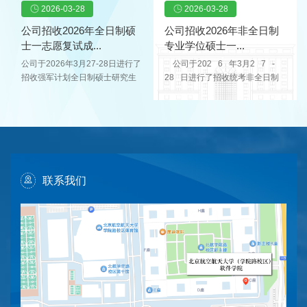
位指标1个，全日制专业学位指标
未分配。依照考生思想政治与道
2026-03-28
2026-03-28
085405软件工程非全日制
拟录取备注1100...
3个【含1个储才计划（关键软
德品质情况、现实表现情况、个
10081200计算机科学与...
件）-校地专项（杭州）】，依据
人身体情况、复试成绩、总成
公司招收2026年全日制硕
公司招收2026年非全日制
公司的招收一志愿统考生补录原
绩，结合考生志愿意向和公司拟
士一志愿复试成...
专业学位硕士一...
则，现全日制学术学位拟补录总
接收指标，复试成绩及拟录取结
公司于2026年3月27-28日进行了
公司于202 6 年3月2 7 -
成绩排名第15名的考生，全日制
果见表1。入学后3个月内，公司
招收强军计划全日制硕士研究生
28 日进行了招收统考非全日制
专业学位拟补录总成绩排名第
按照《普通高等公司员工管理规
复试工作，现全日制硕士（强军
专业学位硕士研究生复试工作，
16、17、18名的考生。具体名单
定》的有关要求，对所有考生进
计划）拟录取指标共计2个（含1
现非全日制专业学位硕士拟录取
如下：序号考生编号姓名（加
行全面复查。公示期为3月28日-4
个学术学位、1个专业学位）。依
指标为2 1 个，拟录取 21
密）总成绩排名拟录取专业代码
月3日，7日。表1 复试成绩及拟
照考生思想政治与道德品质情
人。依照考生思想政治与道德品
拟录取专业...
录取...
况、现实表现情况、个人身体情
质情况、现实表现情况、个人身
况、复试成绩、总成绩，结合考
体情况、复试成绩、 总成绩，
生志愿意向和公司统考拟接收指
结合考生志愿意向和公司统考拟
联系我们
标，复试成绩及拟录取结果见表
接收指标，复试成绩及拟录取结
1。入学后3个月内，公司按照
果见表1。 入学后3个月内， 我
《普通高等公司员工管理规定》
院按照《普通高等公司员工管理
的有关要求，对所有考生进行全
规定》 的 有关要求，对所有考
面复查。公示期为3月28日-4月3
生进...
日，7日...