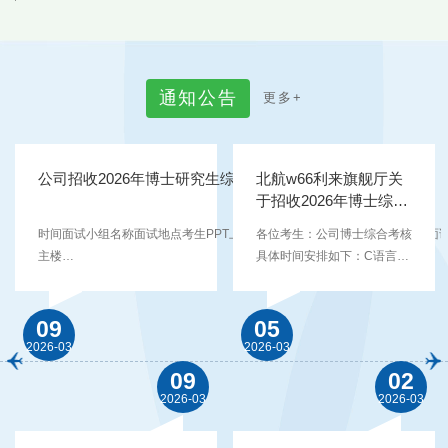
通
知
公
告
更
多
+
公司招收2026年博士研究生综合面试考场安排及名单
北航w66利来旗舰厅关
于招收2026年博士综合
考核时间安排的公告
时间面试小组名称面试地点考生PPT上传云盘链接3月13日上午8：30开始面
各位考生：公司博士综合考核
主楼
具体时间安排如下：C语言上
D309https://bhpan.buaa.edu.cn/link/AAA99979C734F642E09B1B8EB261
机考试时间（含现场报到）：
文件夹名：博士PPT有效期限：2026-03-12 15:00提取码：TKnX面试2组新
2026年3月12日下午14:30-
D308面试3组新主楼C708面试4组新主楼B121说明：1.面试地点在北京市海
14:45入场，15:00-16:30机
09
05
司路37号新主楼B座、C座或D座。2.请考生携带身份证进入北航后，提前熟
试；机试地点：新北区15宿
2026-03
2026-03
点。3.3月12日下午15点前，考生将PPT上传至...
舍B1层信息实验平台（010房
09
02
间）。16:35 基本情况问卷集
2026-03
2026-03
中填答。综合面试： 硕博连
读考生面试时间：3月13日