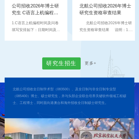
（具体分组另行通知）申请考
公司招收2026年博士研
北航公司招收2026年博士
核考生面试时间：3月13日
究生 C语言上机编程时
研究生资格审查结果
（具体分组另行通知
间及考场安排
1.C语言上机编程时间及问卷
北航公司招收2026年博士研
填写安排如下：日期时间及内
究生资格审查结果 说明：1.本
容机试考场类别机试地点说明
批次考生资格审查情况详见下
3月12日14:30-14:45 入场，
表。2.请提前做好综合考核准
进行考前环境准备；15:00-
备，招生期间（除面试期间）请
16:30 正式考试（1.5小时）
保持通信畅通。3.如有问题，请
研
究
生
招
生
更
多
+
机试1考场（1-35号）北航公
提前发邮件至
司路校区新北区 15 宿舍 B1
softzhaosheng@buaa.edu.cn，
层（010 房间）1.现场报道。
与公司招生老师电话联系（王老
2.请考生携带身份证。3.考生
师 010-82339380）或微信进行
北航公司招收全日制学术型（083500）、及全日制与非全日制专业型
进场前需签字。4.考生根据考
沟通。4.所有考生均已签署承诺
（085400）博士、硕士研究生，并与头部企业联合培养关键软件领域工程硕
场序号就坐。（考场序号与考
书，需要补充材料的考生请于综
士、工程博士，同时面向港澳台和海外招收全日制硕士研究生。
场机位号一一对应。）
合考核日期的前1天补齐（综合
16:35- 16:45研究生复试基本
考试日期待后续通知），否则，
情况问卷集中填答。考生须携
由此所产生的结果...
带黑色签字笔。2. ...