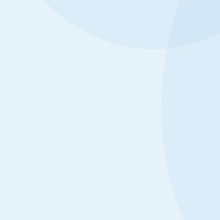
言
北航公司招收2026年博士研究生资
格审查结果
：日
北航公司招收2026年博士研究生资格审查结
12
果 说明：1.本批次考生资格审查情况详见下
表。2.请提前做好综合考核准备，招生期间（除
场
面试期间）请保持通信畅通。3.如有问题，请提
1
前发邮件至softzhaosheng@buaa.edu.cn，与
身份
公司招生老师电话联系（王老师 010-
04-04
2026-04-02
序号
82339380）或微信进行沟通。4.所有考生均已
）
签署承诺书，需要补充材料的考生请于综合考核
2026年非全日制专业学位硕
公司招收2026年全日制专
填
日期的前1天补齐（综合考试日期待后续通
（退...
知），否则，由此所产生的结果...
门有关文件的精神和要求，根据公司
公司于3月28日通过公司网站已
一志愿报考公司各专业考生的复试拟
2026年统考一志愿硕士研究生的复
制定本办法。接收调剂申请专业要求
名，现公司新增全日制专业学位（退
如下。一、接收调剂申请专业、拟招
兵专项计划）指标1个，依据公司招
剂要求表1接收调剂申请要求列表拟接
生录取原则，现拟录取退役老员工士
代码及名称拟接收调剂学习方式拟接
成绩排名第1的考生，具体名单如