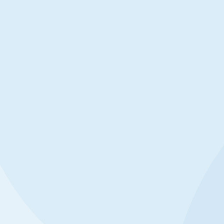
通
知
公
告
更
多
+
6利来旗舰厅关于招收2026
北航公司招收2026年硕士
综合考核时间安排的公告
（港澳台）资格审查结果
始面试1组新
公司博士综合考核具体时间安排如
经公司资格审查，1名报考考生因
上机考试时间（含现场报到）：2026
供的材料，资格审查不合格，考生
B2618C61A8
14:30-14:45入场，15:00-16:30
单见下表。报名号姓名加密报考专
2组新主楼
地点：新北区15宿舍B1层信息实验
业名称报考学习方式备注X1000600
京市海淀区公
房间）。16:35 基本情况问卷集中填
*085405软件工程全日制资格审查
02
26
前熟悉面试地
试： 硕博连读考生面试时间：3月13
弃 w66
2026-03
2026-02
组另行通知）申请考核考生面试时
舰厅 2026年2
3日（具体分组另行通知
日