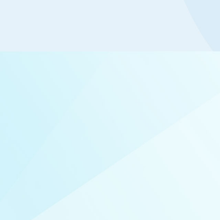
一志愿报考专业要求初试统考科目要
下。 表1 复试
要求初试总成绩单科（满分=100分）
结果序号考生编号姓名（加密）总成
2026-03-29
100分）085405软件工程非全日制
取专业代码拟录取专业名称是否拟录
计算机科学与...
1100...
w66利来旗舰厅关于招收20
一志愿硕士补录...
公司于3月29日通过公司网站已经公
2026年统考一志愿硕士研究生的复
取结果，现公司新增全日制学术学位
日制专业学位指标3个【含1个储才计
件）-校地专项（杭州）】，依据公
愿统考生补录原则，现全日制学术学
成绩排名第15名的考生，全日制专业
总成绩排名第16、17、18名的考生
03-28
2026-03-28
下：序号考生编号姓名（加密）总成
取专业代码拟录取专业...
2026年全日制硕士一志愿复
公司招收2026年非全日制
士一...
6年3月27-28日进行了招收强军计划全
公司于202 6 年3月2 7 - 28
究生复试工作，现全日制硕士（强军
收统考非全日制专业学位硕士研究生