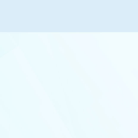
拟录取
绩排名拟录
取备注
26年统考
2026-03-28
示了招收
试成绩及拟录
公司招收2026年全日制专业学位硕士
指标1个，全
一志...
划（关键软
公司于2026年3月27-28日进行了招收专业学位硕
司的招收一志
士研究生复试工作，现专业学位硕士（退役老员
位拟补录总
工士兵专项计划）拟录取指标尚未分配。依照考
学位拟补录
生思想政治与道德品质情况、现实表现情况、个
。具体名单如
人身体情况、复试成绩、总成绩，结合考生志愿
绩排名拟录
意向和公司拟接收指标，复试成绩及拟录取结果
专业学位硕
见表1。入学后3个月内，公司按照《普通高等公
司员工管理规定》的有关要求，对所有考生进行
 日进行了招
全面复查。公示期为3月28日-4月3日，7日。表1
复试工作，
复试成绩及拟录取...