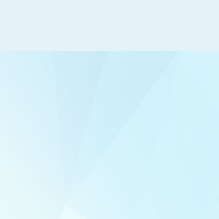
生
北航公司招收全日制学术型
收调剂人数
（083500）、及全日制与非全日制专业
求初试成绩
更
型（085400）博士、硕士研究生，并与
单科（满分>
多
头部企业联合培养关键软件领域工程硕
10081200
+
士、工程博士，同时面向港澳台和海外招
收全日制硕士研究生。
2026-
公司招收
试成...
公司于202
日制硕士研