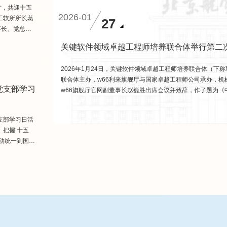
才，共迎十五
2026-01
工软所所长葛
27
事长、党总支
副书记蔡长
关键软件领域卓越工程师培养联合体举行第二
谈会。座谈会
业务。公司自
2026年1月24日，关键软件领域卓越工程师培养联合体（下
联合体主办，w66利来旗舰厅与国家卓越工程师公司承办，
党支部学习
w66旗舰厅官网副董事长赵巍胜出席会议并致辞，作了题为《
程师教育相关认证标准的发布与核...
支部学习日活
把握‘十五
动统一到国家
书记刘树春、
党委书记庄
旗舰厅硕士