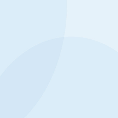
研究生
缺少要求提
放弃。考生名
业代码报考专
035李
不合格，放
利来旗
月26