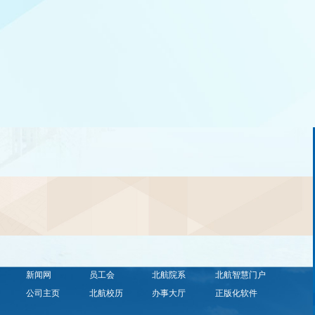
取指标共计2个（含1个学术学位、1个
现非全日制专业学位硕士拟录取指标为
。依照考生思想政治与道德品质情
拟录取 21 人。依照考生思想政治
现情况、个人身体情况、复试成绩、
况、现实表现情况、个人身体情况、
合考生志愿意向和公司统考拟接收指
总成绩， 结合考生志愿意向和公司
绩及拟录取结果见表1。入学后3个月
标，复试成绩及拟录取结果见表1。 
照《普通高等公司员工管理规定》的
内， 我 院按照《普通高等公司员
对所有考生进行全面复查。公示期为3
的 有关要求，对所有考生进...
日，7日...
新闻网
员工会
北航院系
北航智慧门户
公司主页
北航校历
办事大厅
正版化软件