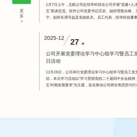
1月7日上午，北航公司赴恒华科技在公司开展“党建+人
更
五”座谈交流。软件公司党委书记庄岩、副经理殷永峰、
多
宁、副所长周号益及党政机关、员工代表，恒华科技董
+
书记江春华，数字化总监、子公司总经理隗刚，党总支
华，科技管理部负责人陈宝龙等部门负责人出席本次座
上，陈宝龙首先详细介绍了恒华科技的发展历程与核心
2025-12
27
2000年成立以来，历经26年深耕，已...
公司开展党委理论学习中心组学习暨员工
日活动
12月26日，公司举行党委理论学习中心组学习暨员工党
动，本次学习活动以“学习贯彻党的二十届四中全会精神、
五’时期发展要求”为主题，旨在推动公司师生将思想与行
战略部署上来，为科技强国建设贡献力量。公司党委副
马克思主义公司党委书记高宁受邀出席指导，软件公司
岩、经理胡春明等党委理论学习中心组成员、w66利来
2023级党支部党员参加学习。会议由庄岩主...