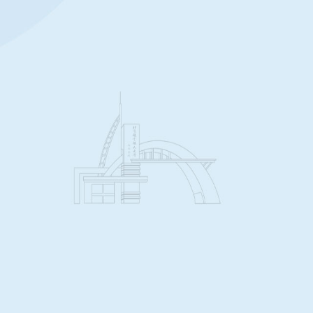
业学位硕士
经公示了招收
试成绩及排
役老员工士
收一志愿统考
兵专项计划