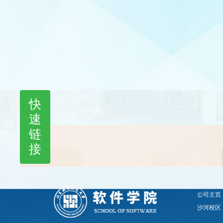
计划）拟录
专业学位）
况、现实表
总成绩，结
标，复试成
内，公司按
有关要求，
月28日-4月3
快
速
链
接
公司主页
沙河校区