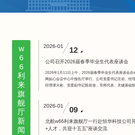
2026-01
w
12
6
公司召开2026届春季毕业生代表座谈会
6
2026年1月11日上午，2026届春季毕业生代表座谈会在
利
网如心会议中心中报告厅举行。公司党委书记庄岩、经
来
经理谭火彬、党委副书记陈前放，导师代表、关键基础
长沃天宇，公司专兼职辅导员代表和20余名w66利来旗
旗
越工程师公司关键软件领域毕业生代表及员工家属参加
舰
陈前放主持。座谈会开始前，谭火彬宣读了w66旗舰厅
2026-01
09
厅
决定，并介绍了公司本批次毕业生基...
新
北航w66利来旗舰厅一行赴恒华科技公司开
+人才，共迎十五五”座谈交流
闻