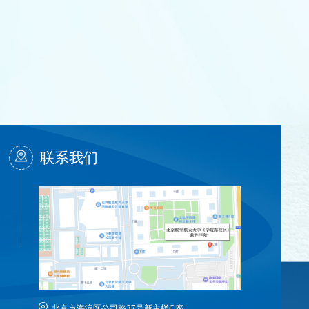
2 1 个，
与道德品质情
复试成绩、
统考拟接收指
入学后3个月
工管理规定》
联系我们
北京市海淀区公司路37号新主楼C座