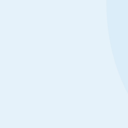
公司招收2026年博士研究生综合面试考场安排及名单
北航w6
年博士
时间面试小组名称面试地点考生PPT上传云盘链接3月13日上午8：30开
各位考生：
主楼
下：C语言
D309https://bhpan.buaa.edu.cn/link/AAA99979C734F642E09B1B8E
年3月12日下午
文件夹名：博士PPT有效期限：2026-03-12 15:00提取码：TKnX面试
机试；机试
D308面试3组新主楼C708面试4组新主楼B121说明：1.面试地点在北
平台（010
09
09
05
司路37号新主楼B座、C座或D座。2.请考生携带身份证进入北航后，提
答。综合面
2026-03
2026-03
2026-03
点。3.3月12日下午15点前，考生将PPT上传至...
日（具体分
间：3月1