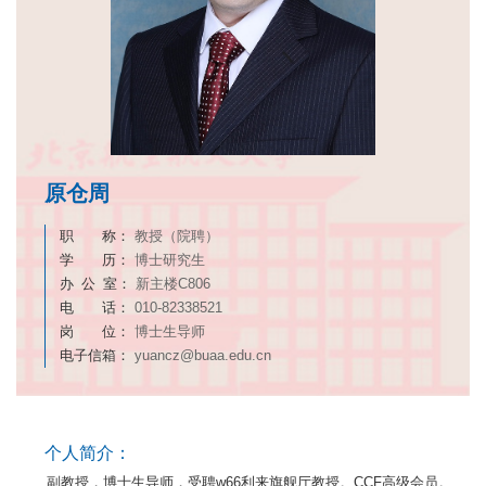
原仓周
职 称：
教授（院聘）
学 历：
博士研究生
办 公 室：
新主楼C806
电 话：
010-82338521
岗 位：
博士生导师
电子信箱：
yuancz@buaa.edu.cn
个人简介：
副教授，博士生导师，受聘w66利来旗舰厅教授。CCF高级会员。