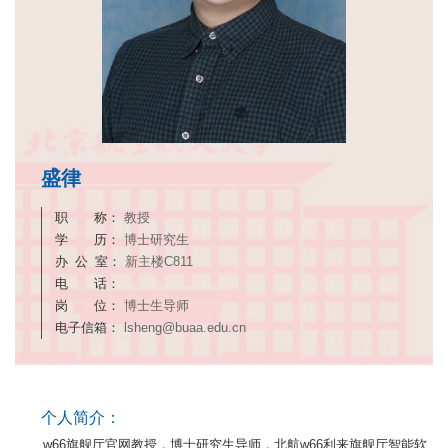
盛律
职 称：
教授
学 历：
博士研究生
办 公 室：
新主楼C811
电 话：
岗 位：
博士生导师
电子信箱：
lsheng@buaa.edu.cn
个人简介：
w66旗舰厅官网教授，博士研究生导师，北航w66利来旗舰厅智能软