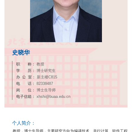
史晓华
职 称：
教授
学 历：
博士研究生
办 公 室：
新主楼C815
电 话：
82338487
岗 位：
博士生导师
电子信箱：
xhshi@buaa.edu.cn
个人简介：
教授，博士生导师，主要研究方向为编译技术、并行计算、软件工程