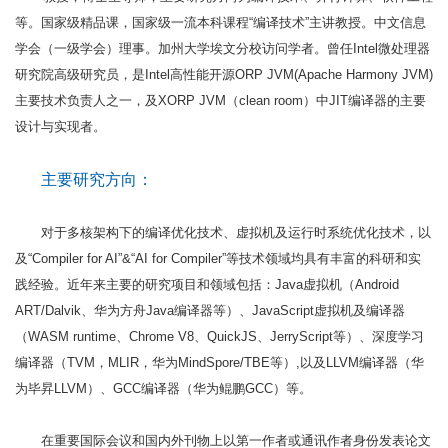
等。国家级精品课，国家级一流本科课程“编译技术”主讲教授。中文信息
学会（一级学会）理事。加州大学埃文分校访问学者。曾任Intel微处理器
研究院高级研究员，是Intel高性能开源ORP JVM(Apache Harmony JVM)
主要技术负责人之一，及XORP JVM（clean room）中JIT编译器的主要
设计与实现者。
主要研究方向：
对于多核架构下的编译优化技术、虚拟机及运行时系统优化技术，以
及“Compiler for AI”&“AI for Compiler”等技术领域均具有丰富的科研和实
践经验。近年来主要的研究项目和领域包括：Java虚拟机（Android
ART/Dalvik、华为方舟Java编译器等）、JavaScript虚拟机及编译器
（WASM runtime、Chrome V8、QuickJS、JerryScript等）、深度学习
编译器（TVM，MLIR，华为MindSpore/TBE等）,以及LLVM编译器（华
为毕昇LLVM）、GCC编译器（华为鲲鹏GCC）等。
在重要国际会议和国内外刊物上以第一作者或通讯作者身份发表论文