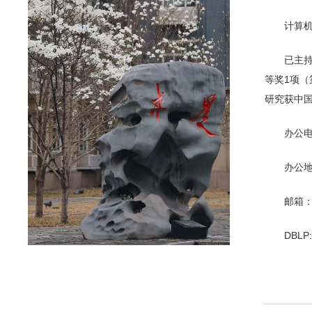
计算
已主
等奖1项
研究获中
办公电话
办公地
邮箱：h
DBLP: 