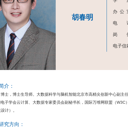
学 
办 公
胡春明
电 
岗 
电子信
简介：
士，博士生导师。大数据科学与脑机智能北京市高精尖创新中心副主任
国电子学会云计算、大数据专家委员会副秘书长，国际万维网联盟（W3C
统设计）。
研究方向：