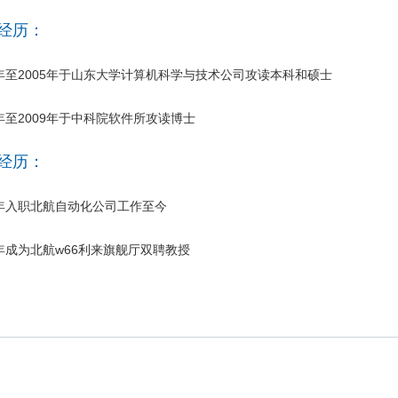
经历：
8年至2005年于山东大学计算机科学与技术公司攻读本科和硕士
5年至2009年于中科院软件所攻读博士
经历：
9年入职北航自动化公司工作至今
3年成为北航w66利来旗舰厅双聘教授