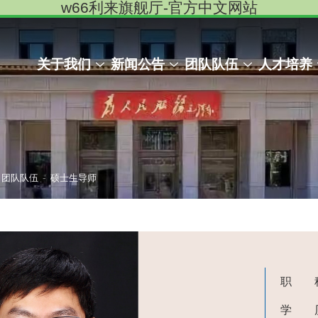
w66利来旗舰厅-官方中文网站
关于我们
新闻公告
团队队伍
人才培养
-
团队队伍
硕士生导师
职 
学 