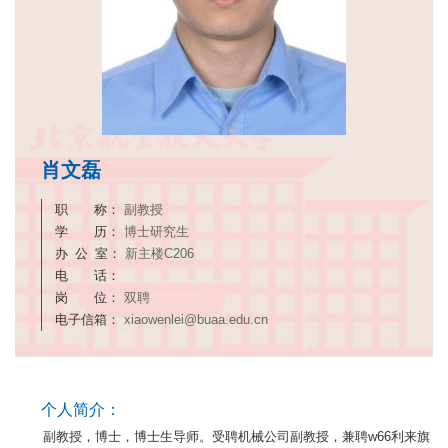
肖文磊
职 称：
副教授
学 历：
博士研究生
办 公 室：
新主楼C206
电 话：
岗 位：
双聘
电子信箱：
xiaowenlei@buaa.edu.cn
个人简介：
副教授，博士，博士生导师。受聘机械公司副教授，兼聘w66利来旗