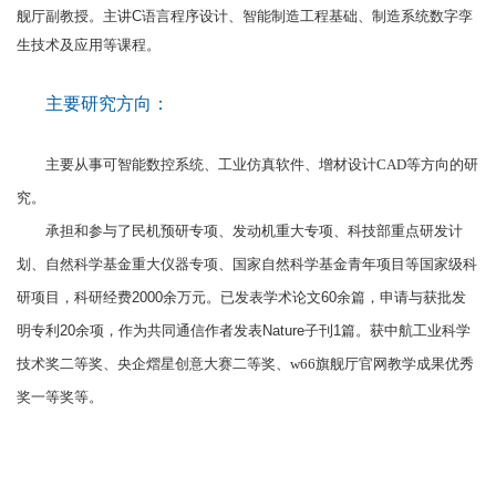
舰厅副教授。主讲C语言程序设计、智能制造工程基础、制造系统数字孪
生技术及应用等课程。
主要研究方向：
主要从事可智能数控系统、工业仿真软件、增材设计CAD等方向的研
究。
承担和参与了民机预研专项、发动机重大专项、科技部重点研发计
划、自然科学基金重大仪器专项、国家自然科学基金青年项目等国家级科
研项目，科研经费
2000
余万元。已发表学术论文
60
余篇，申请与获批发
明专利
20
余项，作为共同通信作者发表
Nature
子刊
1
篇。获中航工业科学
技术奖二等奖、央企熠星创意大赛二等奖、w66旗舰厅官网教学成果优秀
奖一等奖等。