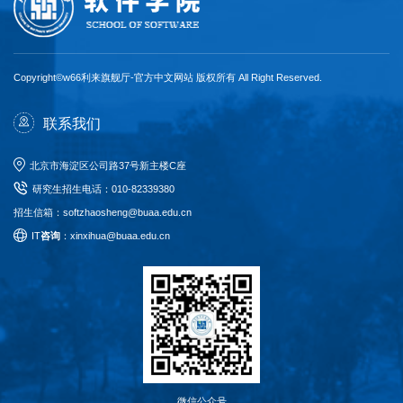
Copyright©w66利来旗舰厅-官方中文网站 版权所有 All Right Reserved.
联系我们
北京市海淀区公司路37号新主楼C座
研究生招生电话
：
010-82339380
招生信箱：softzhaosheng@buaa.edu.cn
I
T
咨询
：xinxihua@buaa.edu.cn
微信公众号