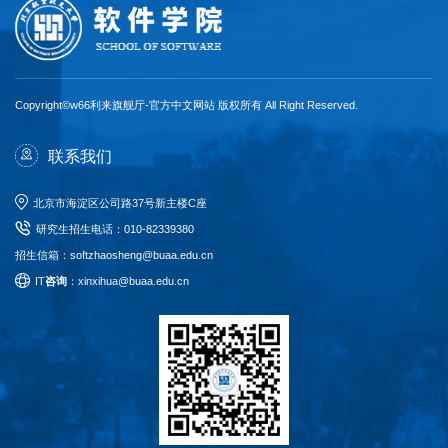
Copyright©w66利来旗舰厅-官方中文网站 版权所有 All Right Reserved.
联系我们
北京市海淀区公司路37号新主楼C座
研究生招生电话
：
010-82339380
招生信箱：softzhaosheng@buaa.edu.cn
I
T
咨询
：xinxihua@buaa.edu.cn