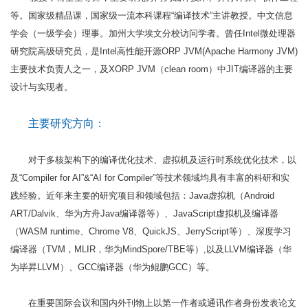
等。国家级精品课，国家级一流本科课程“编译技术”主讲教授。中文信息
学会（一级学会）理事。加州大学埃文分校访问学者。曾任Intel微处理器
研究院高级研究员，是Intel高性能开源ORP JVM(Apache Harmony JVM)
主要技术负责人之一，及XORP JVM（clean room）中JIT编译器的主要
设计与实现者。
主要研究方向：
对于多核架构下的编译优化技术、虚拟机及运行时系统优化技术，以
及“Compiler for AI”&“AI for Compiler”等技术领域均具有丰富的科研和实
践经验。近年来主要的研究项目和领域包括：Java虚拟机（Android
ART/Dalvik、华为方舟Java编译器等）、JavaScript虚拟机及编译器
（WASM runtime、Chrome V8、QuickJS、JerryScript等）、深度学习
编译器（TVM，MLIR，华为MindSpore/TBE等）,以及LLVM编译器（华
为毕昇LLVM）、GCC编译器（华为鲲鹏GCC）等。
在重要国际会议和国内外刊物上以第一作者或通讯作者身份发表论文