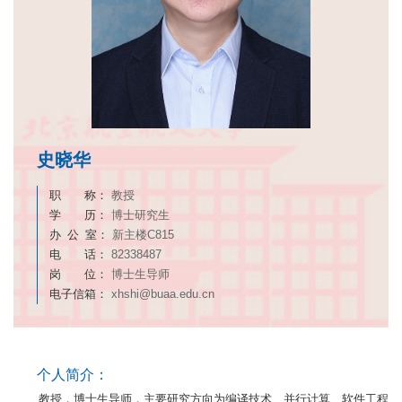
史晓华
职 称：
教授
学 历：
博士研究生
办 公 室：
新主楼C815
电 话：
82338487
岗 位：
博士生导师
电子信箱：
xhshi@buaa.edu.cn
个人简介：
教授，博士生导师，主要研究方向为编译技术、并行计算、软件工程