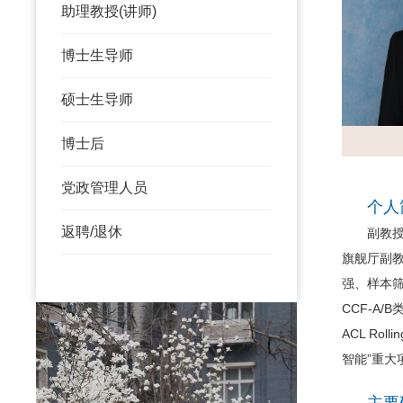
助理教授(讲师)
博士生导师
硕士生导师
博士后
党政管理人员
个人
返聘/退休
副教授，博
旗舰厅副
强、样本筛选
CCF-A
ACL R
智能”重大
主要