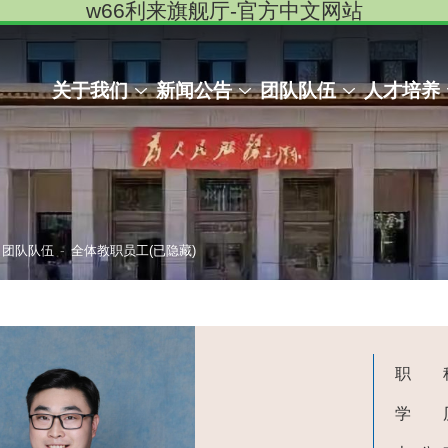
w66利来旗舰厅-官方中文网站
关于我们
新闻公告
团队队伍
人才培养
-
团队队伍
全体教职员工(已隐藏)
职 
学 