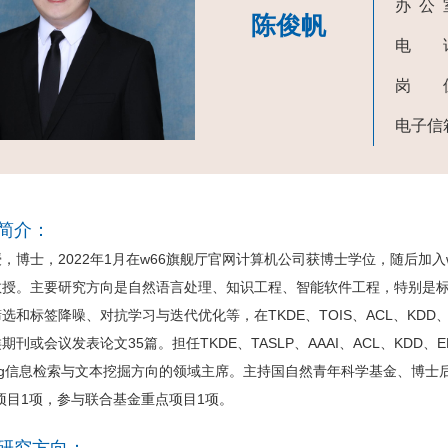
办 公
陈俊帆
电 
岗 
电子信
简介：
士，2022年1月在w66旗舰厅官网计算机公司获博士学位，随后加入w6
教授。主要研究方向是自然语言处理、知识工程、智能软件工程，特别是
和标签降噪、对抗学习与迭代优化等，在TKDE、TOIS、ACL、KDD、WWW、
/B类期刊或会议发表论文35篇。担任TKDE、TASLP、AAAI、ACL、
olling信息检索与文本挖掘方向的领域主席。主持国自然青年科学基金、博
项目1项，参与联合基金重点项目1项。
研究方向：