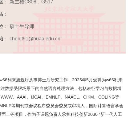
 室：
新主楼C808，G517
话：
位：
硕士生导师
箱：
chenjf91@buaa.edu.cn
6利来旗舰厅从事博士后研究工作，2025年5月受聘为w66利来
标注数据受限场景下的自然语言处理方法，包括表征学习与数据增
AAAI、IJCAI、EMNLP、NAACL、CIKM、COLING等
KDD、EMNLP等期刊或会议程序委员会委员或审稿人，国际计算语言学会
士后面上等项目，作为子课题负责人承担科技创新2030 “新一代人工