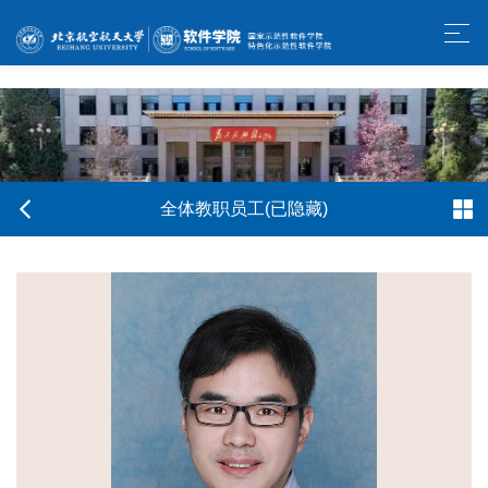
w66利来旗舰厅-官方中文网站
全体教职员工(已隐藏)