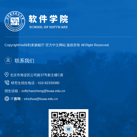
Copyright©w66利来旗舰厅-官方中文网站 版权所有 All Right Reserved.
联系我们
北京市海淀区公司路37号新主楼C座
研究生招生电话
：
010-82339380
招生信箱：softzhaosheng@buaa.edu.cn
I
T
咨询
：xinxihua@buaa.edu.cn