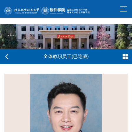
w66利来旗舰厅-官方中文网站
全体教职员工(已隐藏)