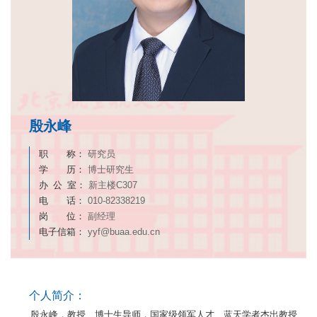
殷永峰
职 称：
研究员
学 历：
博士研究生
办 公 室：
新主楼C307
电 话：
010-82338219
岗 位：
副经理
电子信箱：
yyf@buaa.edu.cn
个人简介：
殷永峰，教授、博士生导师，国家级领军人才、蓝天学者杰出教授