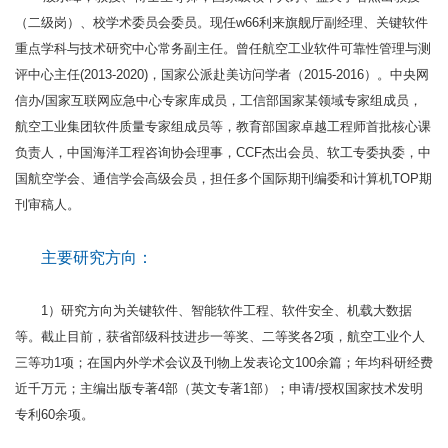
（二级岗）、校学术委员会委员。现任w66利来旗舰厅副经理、关键软件
重点学科与技术研究中心常务副主任。曾任航空工业软件可靠性管理与测
评中心主任(2013-2020)，国家公派赴美访问学者（2015-2016）。中央网
信办/国家互联网应急中心专家库成员，工信部国家某领域专家组成员，
航空工业集团软件质量专家组成员等，教育部国家卓越工程师首批核心课
负责人，中国海洋工程咨询协会理事，CCF杰出会员、软工专委执委，中
国航空学会、通信学会高级会员，担任多个国际期刊编委和计算机TOP期
刊审稿人。
主要研究方向：
1）研究方向为关键软件、智能软件工程、软件安全、机载大数据
等。截止目前，获省部级科技进步一等奖、二等奖各2项，航空工业个人
三等功1项；在国内外学术会议及刊物上发表论文100余篇；年均科研经费
近千万元；主编出版专著4部（英文专著1部）；申请/授权国家技术发明
专利60余项。