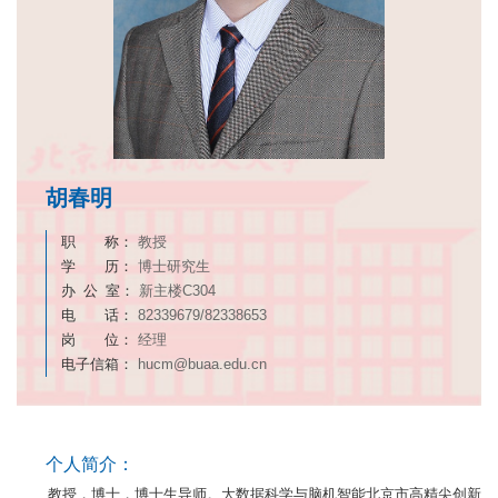
胡春明
职 称：
教授
学 历：
博士研究生
办 公 室：
新主楼C304
电 话：
82339679/82338653
岗 位：
经理
电子信箱：
hucm@buaa.edu.cn
个人简介：
教授，博士，博士生导师。大数据科学与脑机智能北京市高精尖创新