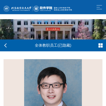
w66利来旗舰厅-官方中文网站
全体教职员工(已隐藏)