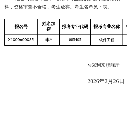
料，资格审查不合格，考生放弃。考生名单见下表。
姓名加
报名号
报考专业代码
报考专业名称
报
密
李*
08
5405
X1000600035
软件工程
w66利来旗舰厅
20
2
6
年
2
月
26
日