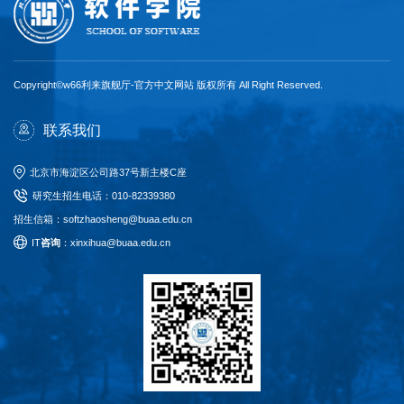
Copyright©w66利来旗舰厅-官方中文网站 版权所有 All Right Reserved.
联系我们
北京市海淀区公司路37号新主楼C座
研究生招生电话
：
010-82339380
招生信箱：softzhaosheng@buaa.edu.cn
I
T
咨询
：xinxihua@buaa.edu.cn