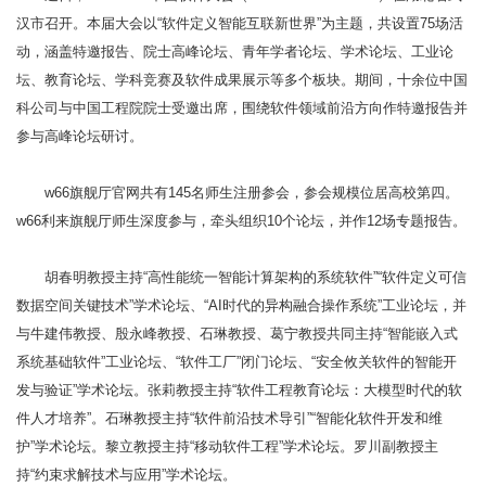
汉市召开。本届大会以“软件定义智能互联新世界”为主题，共设置75场活
动，涵盖特邀报告、院士高峰论坛、青年学者论坛、学术论坛、工业论
坛、教育论坛、学科竞赛及软件成果展示等多个板块。期间，十余位中国
科公司与中国工程院院士受邀出席，围绕软件领域前沿方向作特邀报告并
参与高峰论坛研讨。
w66旗舰厅官网共有145名师生注册参会，参会规模位居高校第四。
w66利来旗舰厅师生深度参与，牵头组织10个论坛，并作12场专题报告。
胡春明教授主持“高性能统一智能计算架构的系统软件”“软件定义可信
数据空间关键技术”学术论坛、“AI时代的异构融合操作系统”工业论坛，并
与牛建伟教授、殷永峰教授、石琳教授、葛宁教授共同主持“智能嵌入式
系统基础软件”工业论坛、“软件工厂”闭门论坛、“安全攸关软件的智能开
发与验证”学术论坛。张莉教授主持“软件工程教育论坛：大模型时代的软
件人才培养”。石琳教授主持“软件前沿技术导引”“智能化软件开发和维
护”学术论坛。黎立教授主持“移动软件工程”学术论坛。罗川副教授主
持“约束求解技术与应用”学术论坛。